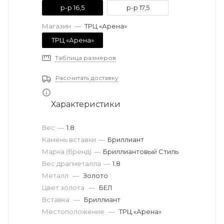
р-р 16,5
р-р 17,5
Магазин
—
ТРЦ «Арена»
ТРЦ «Арена»
Таблица размеров
Рассчитать доставку
Характеристики
Вес
—
1.8
Камень вставки
—
Бриллиант
Марка (бренд)
—
Бриллиантовый Стиль
Вес драгметалла
—
1.8
Металл
—
Золото
Цвет золота
—
БЕЛ
Вставка
—
Бриллиант
Местоположение
—
ТРЦ «Арена»