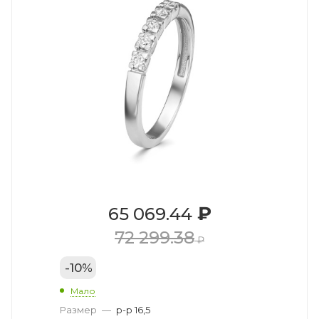
₽
65 069.44
72 299.38
₽
-
10
%
Мало
Размер
—
р-р 16,5