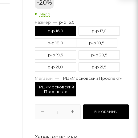
-
20
%
Мало
Размер
—
р-р 16,0
р-р 16,0
р-р 17,0
р-р 18,0
р-р 18,5
р-р 19,5
р-р 20,5
р-р 21,0
р-р 21,5
Магазин
—
ТРЦ «Московский Проспект»
ТРЦ «Московский
Проспект»
В КОРЗИНУ
Характеристики