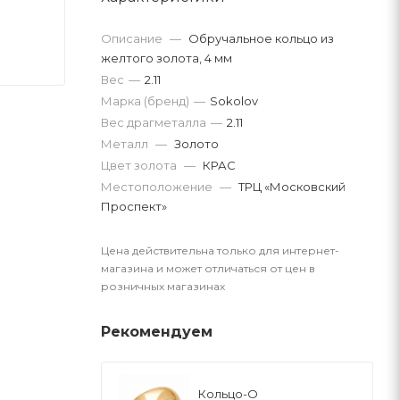
Описание
—
Обручальное кольцо из
желтого золота, 4 мм
Вес
—
2.11
Марка (бренд)
—
Sokolov
Вес драгметалла
—
2.11
Металл
—
Золото
Цвет золота
—
КРАС
Местоположение
—
ТРЦ «Московский
Проспект»
Цена действительна только для интернет-
магазина и может отличаться от цен в
розничных магазинах
Рекомендуем
Кольцо-О