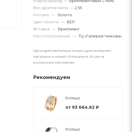
Марка (бренд)
—
Бриллиантовый Стиль
Вес драгметалла
—
2.55
Металл
—
Золото
Цвет золота
—
БЕЛ
Вставка
—
Бриллиант
Местоположение
—
ТЦ «Галерея Чижова»
Цена действительна только для интернет-
магазина и может отличаться от цен в
розничных магазинах
Рекомендуем
Кольцо
от
93 664.62 ₽
Кольцо