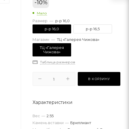
-
10
%
Мало
Размер
—
р-р 16,0
р-р 16,0
р-р 16,5
Магазин
—
ТЦ «Галерея Чижова»
ТЦ «Галерея
Чижова»
Таблица размеров
В КОРЗИНУ
Характеристики
Вес
—
2.55
Камень вставки
—
Бриллиант