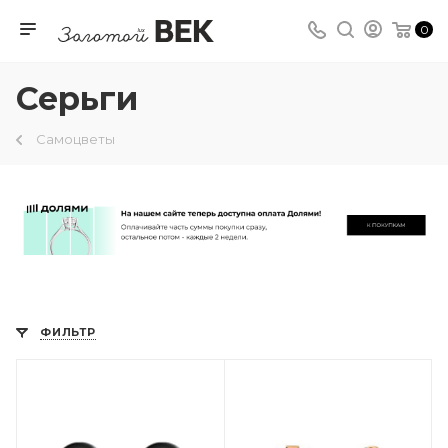
0
Серьги
Самоцветы
ФИЛЬТР
Камень вставки
Топаз Раух