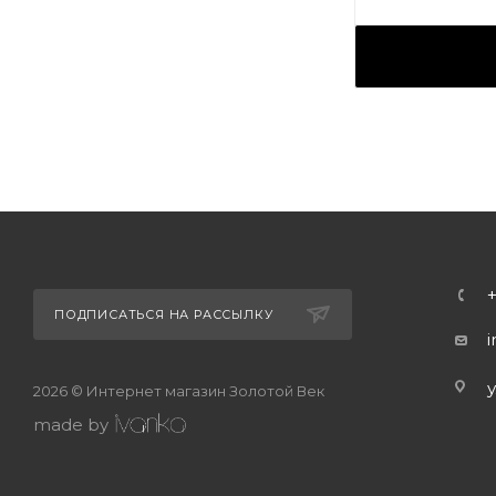
Золото
Золот
Местоположение:
Местоп
ТРЦ «Московский
ТРЦ «
Проспект»
ПОДПИСАТЬСЯ НА РАССЫЛКУ
2026 © Интернет магазин Золотой Век
made by