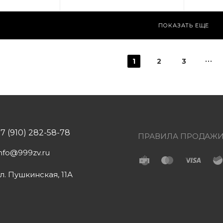
о
Золото
оложение:
Местоположение:
ПОКАЗАТЬ ЕЩЕ
Арена»
ТРЦ «Арена»
1
2
3
+7 (910) 282-58-78
ПРАВИЛА ПРОДАЖ
info@999zv.ru
ул. Пушкинская, 11А