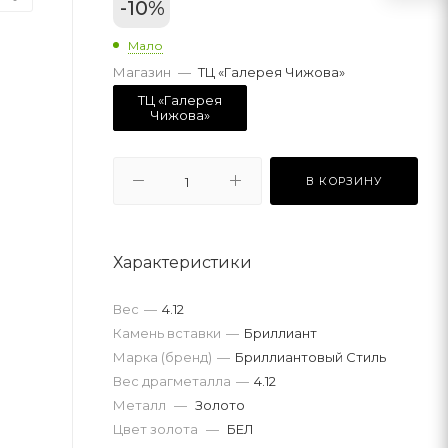
-
10
%
Мало
Магазин
—
ТЦ «Галерея Чижова»
ТЦ «Галерея
Чижова»
В КОРЗИНУ
Характеристики
Вес
—
4.12
Камень вставки
—
Бриллиант
Марка (бренд)
—
Бриллиантовый Стиль
Вес драгметалла
—
4.12
Металл
—
Золото
Цвет золота
—
БЕЛ