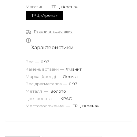
Магазин
—
ТРЦ «Арена»
ТРЦ «Арена»
Рассчитать доставку
Характеристики
Вес
—
0.97
Камень вставки
—
Фианит
Марка (бренд)
—
Дельта
Вес драгметалла
—
0.97
Металл
—
Золото
Цвет золота
—
КРАС
Местоположение
—
ТРЦ «Арена»