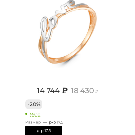
₽
14 744
18 430
₽
-
20
%
Мало
Размер
—
р-р 17,5
р-р 17,5