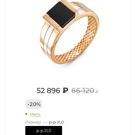
₽
52 896
66 120
₽
-
20
%
Мало
Размер
—
р-р 21,0
р-р 21,0