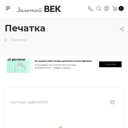
0
Печатка
Печатки
Артикул:
дф040001