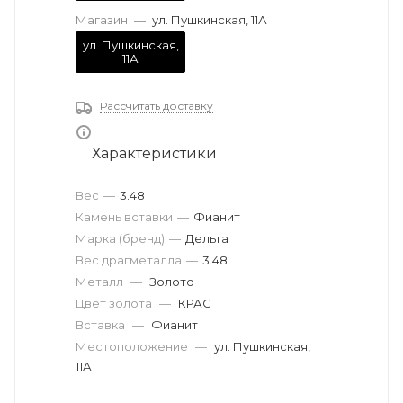
Магазин
—
ул. Пушкинская, 11А
ул. Пушкинская,
11А
Рассчитать доставку
Характеристики
Вес
—
3.48
Камень вставки
—
Фианит
Марка (бренд)
—
Дельта
Вес драгметалла
—
3.48
Металл
—
Золото
Цвет золота
—
КРАС
Вставка
—
Фианит
Местоположение
—
ул. Пушкинская,
11А