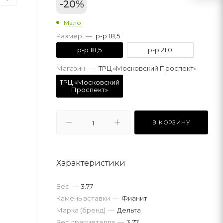
-
20
%
Мало
Размер
—
р-р 18,5
р-р 18,5
р-р 21,0
Магазин
—
ТРЦ «Московский Проспект»
ТРЦ «Московский
Проспект»
В КОРЗИНУ
Характеристики
Вес
—
3.77
Камень вставки
—
Фианит
Марка (бренд)
—
Дельта
Вес драгметалла
—
3.77