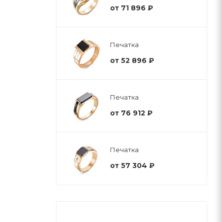
от
71 896 ₽
Печатка
от
52 896 ₽
Печатка
от
76 912 ₽
Печатка
от
57 304 ₽