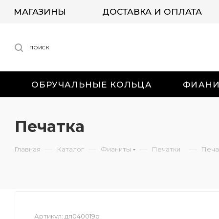
МАГАЗИНЫ
ДОСТАВКА И ОПЛАТА
ПОИСК
ОБРУЧАЛЬНЫЕ КОЛЬЦА
ФИАН
Печатка
—
—
—
—
Главная
Каталог
Фианиты
Печатки
Печа
Артикул:
дп040019р