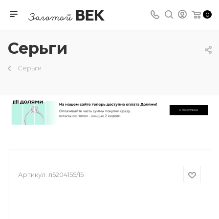
0
Серьги
Серьги
Артикул:
л5204155/15