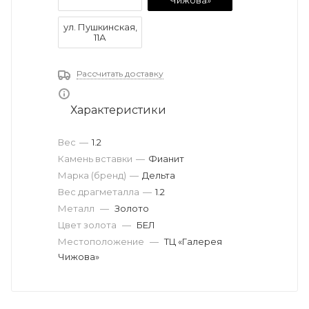
Чижова»
ул. Пушкинская,
11А
Рассчитать доставку
Характеристики
Вес
—
1.2
Камень вставки
—
Фианит
Марка (бренд)
—
Дельта
Вес драгметалла
—
1.2
Металл
—
Золото
Цвет золота
—
БЕЛ
Местоположение
—
ТЦ «Галерея
Чижова»