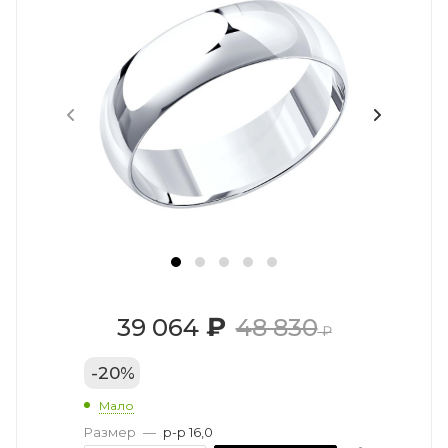
₽
39 064
48 830
₽
-
20
%
Мало
Размер
—
р-р 16,0