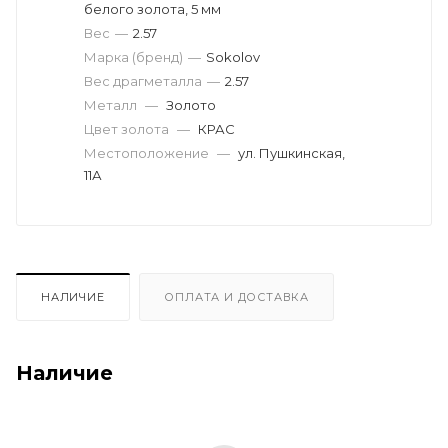
белого золота, 5 мм
Вес
—
2.57
Марка (бренд)
—
Sokolov
Вес драгметалла
—
2.57
Металл
—
Золото
Цвет золота
—
КРАС
Местоположение
—
ул. Пушкинская,
11А
НАЛИЧИЕ
ОПЛАТА И ДОСТАВКА
Наличие