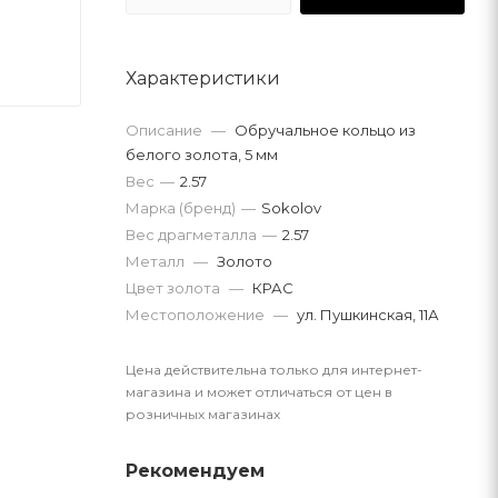
Характеристики
Описание
—
Обручальное кольцо из
белого золота, 5 мм
Вес
—
2.57
Марка (бренд)
—
Sokolov
Вес драгметалла
—
2.57
Металл
—
Золото
Цвет золота
—
КРАС
Местоположение
—
ул. Пушкинская, 11А
Цена действительна только для интернет-
магазина и может отличаться от цен в
розничных магазинах
Рекомендуем