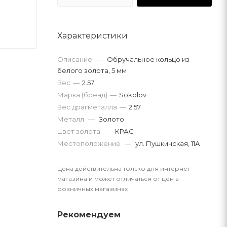
Характеристики
Описание
—
Обручальное кольцо из
белого золота, 5 мм
Вес
—
2.57
Марка (бренд)
—
Sokolov
Вес драгметалла
—
2.57
Металл
—
Золото
Цвет золота
—
КРАС
Местоположение
—
ул. Пушкинская, 11А
Цена действительна только для интернет-
магазина и может отличаться от цен в
розничных магазинах
Рекомендуем