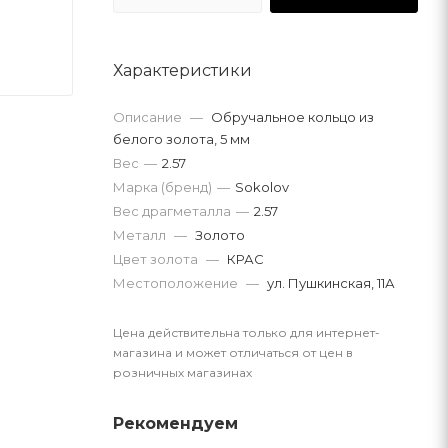
Характеристики
Описание
—
Обручальное кольцо из
белого золота, 5 мм
Вес
—
2.57
Марка (бренд)
—
Sokolov
Вес драгметалла
—
2.57
Металл
—
Золото
Цвет золота
—
КРАС
Местоположение
—
ул. Пушкинская, 11А
Цена действительна только для интернет-
магазина и может отличаться от цен в
розничных магазинах
Рекомендуем