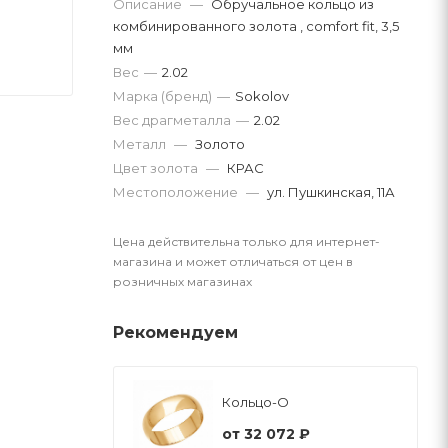
Описание
—
Обручальное кольцо из
комбинированного золота , comfort fit, 3,5
мм
Вес
—
2.02
Марка (бренд)
—
Sokolov
Вес драгметалла
—
2.02
Металл
—
Золото
Цвет золота
—
КРАС
Местоположение
—
ул. Пушкинская, 11А
Цена действительна только для интернет-
магазина и может отличаться от цен в
розничных магазинах
Рекомендуем
Кольцо-О
от
32 072 ₽