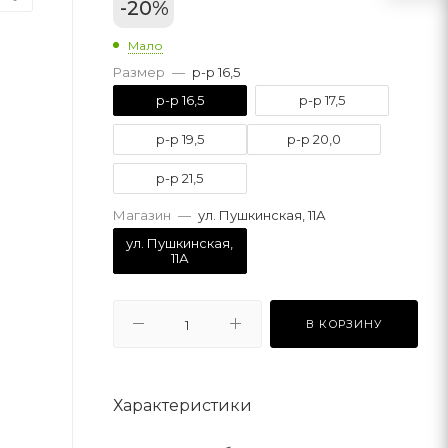
-
20
%
Мало
Размер
—
р-р 16,5
р-р 16,5
р-р 17,5
р-р 19,5
р-р 20,0
р-р 21,5
Магазин
—
ул. Пушкинская, 11А
ул. Пушкинская,
11А
В КОРЗИНУ
Характеристики