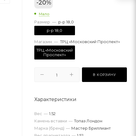
-
20
%
Мало
Размер
—
р-р 18,0
р-р 18,0
Магазин
—
ТРЦ «Московский Проспект»
ТРЦ «Московский
Проспект»
В КОРЗИНУ
Характеристики
Вес
—
1.52
Камень вставки
—
Топаз Лондон
Марка (бренд)
—
Мастер Бриллиант
Вес драгметалла
—
1.52