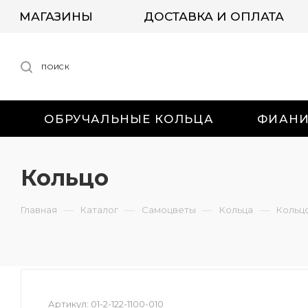
МАГАЗИНЫ
ДОСТАВКА И ОПЛАТА
ПОИСК
ОБРУЧАЛЬНЫЕ КОЛЬЦА
ФИАН
Кольцо
—
—
—
—
Главная
Каталог
Самоцветы
Кольца
Кольц
Артикул:
01-2-122-1100-010