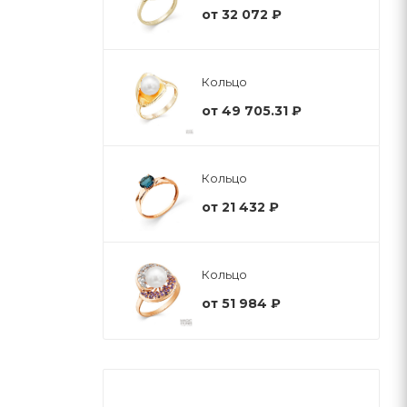
от
32 072 ₽
Кольцо
от
49 705.31 ₽
Кольцо
от
21 432 ₽
Кольцо
от
51 984 ₽