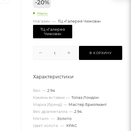
-
20
%
Мало
Магазин
—
ТЦ «Галерея Чижова»
ТЦ «Галерея
Чижова»
В КОРЗИНУ
Характеристики
Вес
—
2.94
Камень вставки
—
Топаз Лондон
Марка (бренд)
—
Мастер Бриллиант
Вес драгметалла
—
2.94
Металл
—
Золото
Цвет золота
—
КРАС