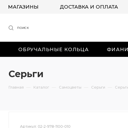
МАГАЗИНЫ
ДОСТАВКА И ОПЛАТА
ПОИСК
ОБРУЧАЛЬНЫЕ КОЛЬЦА
ФИАН
Серьги
—
—
—
—
Главная
Каталог
Самоцветы
Серьги
Серьг
Артикул:
02-2-978-1100-010