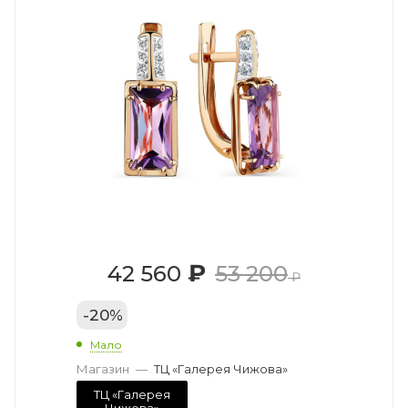
₽
42 560
53 200
₽
-
20
%
Мало
Магазин
—
ТЦ «Галерея Чижова»
ТЦ «Галерея