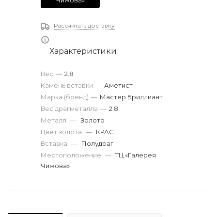
Чижова»
Рассчитать доставку
Характеристики
Вес
—
2.8
Камень вставки
—
Аметист
Марка (бренд)
—
Мастер Бриллиант
Вес драгметалла
—
2.8
Металл
—
Золото
Цвет золота
—
КРАС
Вставка
—
Полудраг.
Местоположение
—
ТЦ «Галерея
Чижова»