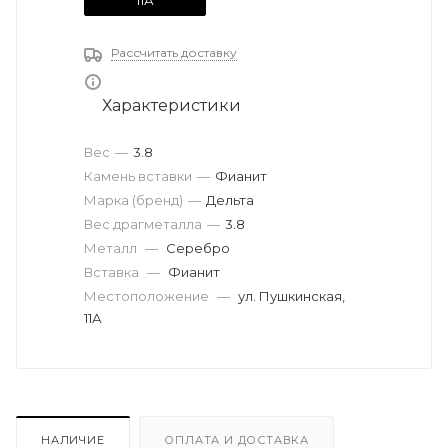
11А
Рассчитать доставку
Характеристики
Вес
—
3.8
Камень вставки
—
Фианит
Марка (бренд)
—
Дельта
Вес драгметалла
—
3.8
Металл
—
Серебро
Вставка
—
Фианит
Местоположение
—
ул. Пушкинская,
11А
НАЛИЧИЕ
ОПЛАТА И ДОСТАВКА