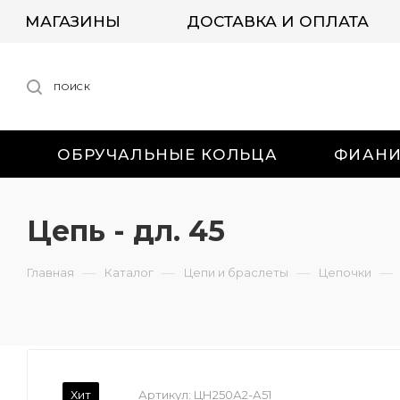
МАГАЗИНЫ
ДОСТАВКА И ОПЛАТА
ПОИСК
ОБРУЧАЛЬНЫЕ КОЛЬЦА
ФИАН
Цепь - дл. 45
—
—
—
—
Главная
Каталог
Цепи и браслеты
Цепочки
Хит
Артикул:
ЦН250А2-А51