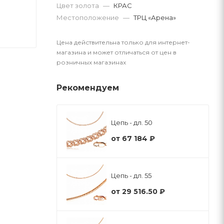
Цвет золота
—
КРАС
Местоположение
—
ТРЦ «Арена»
Цена действительна только для интернет-
магазина и может отличаться от цен в
розничных магазинах
Рекомендуем
Цепь - дл. 50
от
67 184 ₽
Цепь - дл. 55
от
29 516.50 ₽