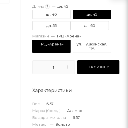
Длина
—
дл. 45
?
дл. 40
дл. 45
дл. 55
дл. 60
Магазин
—
ТРЦ «Арена»
ТРЦ «Арена»
ул. Пушкинская,
11А
В КОРЗИНУ
Характеристики
Вес
—
6.57
Марка (бренд)
—
Адамас
Вес драгметалла
—
6.57
Металл
—
Золото