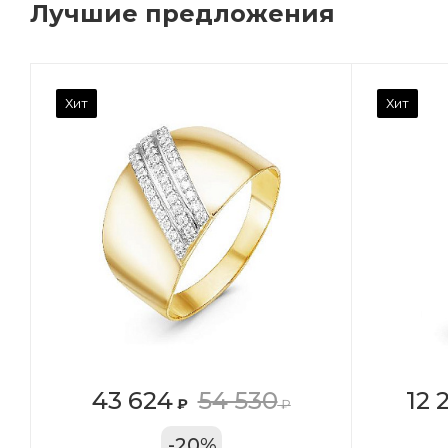
Лучшие предложения
Камень вставки
Ка
Хит
Хит
Фианит
Ф
Марка (бренд)
Ма
Дельта
Де
Вес драгметалла
Ве
0.96
0.
Цвет золота
Цв
КРАС
К
Местоположение:
Ме
43 624
54 530
12 
₽
₽
ТРЦ «Арена»
ул
-
20
%