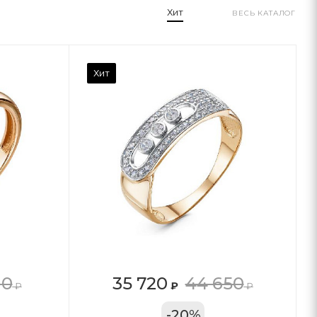
Хит
ВЕСЬ КАТАЛОГ
Хит
10
35 720
44 650
₽
₽
₽
11А
-
20
%