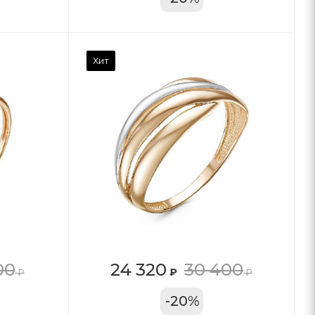
Хит
00
24 320
30 400
₽
₽
₽
11А
-
20
%