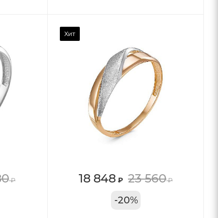
Хит
80
18 848
23 560
₽
₽
₽
11А
-
20
%