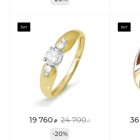
Камень вставки
Ка
Хит
Хит
Фианит
Ф
Марка (бренд)
Ма
Дельта
Де
Вес драгметалла
Ве
2.39
1.4
Цвет золота
Цв
КРАС
К
Местоположение:
Ме
19 760
24 700
36
₽
₽
ТРЦ «Московский
ТЦ
-
20
%
Проспект»