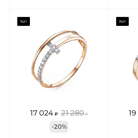
Камень вставки
Ка
Хит
Хит
Фианит
Ф
Марка (бренд)
Ма
Дельта
Де
Вес драгметалла
Ве
1.27
1.1
Цвет золота
Цв
КРАС
К
Местоположение:
Ме
17 024
21 280
19
₽
₽
ТРЦ «Московский
ТР
-
20
%
Проспект»