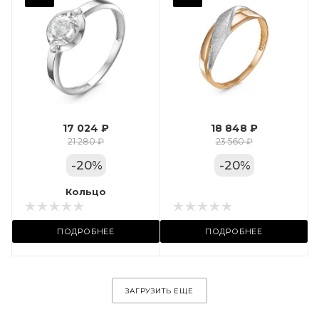
Фианит
Марка (бренд)
Дельта
Вес драгметалла
1.24
17 024 ₽
18 848 ₽
Цвет золота
21 280 ₽
23 560 ₽
КРАС
-
20
%
-
20
%
Местоположение:
Кольцо
Кольцо
ул. Пушкинская, 11А
ПОДРОБНЕЕ
ПОДРОБНЕЕ
ЗАГРУЗИТЬ ЕЩЕ