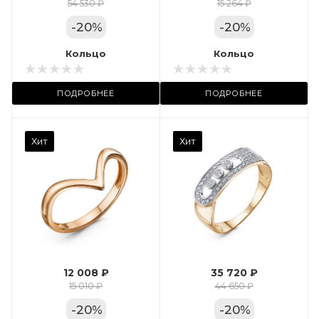
Цвет золота
54 530 ₽
15 264 ₽
КРАС
-
20
%
-
20
%
Местоположение:
Кольцо
Кольцо
ТРЦ «Арена»
ПОДРОБНЕЕ
ПОДРОБНЕЕ
Камень вставки
Хит
Хит
Фианит
Марка (бренд)
Дельта
Вес драгметалла
2.35
12 008 ₽
35 720 ₽
Цвет золота
15 010 ₽
44 650 ₽
КРАС
-
20
%
-
20
%