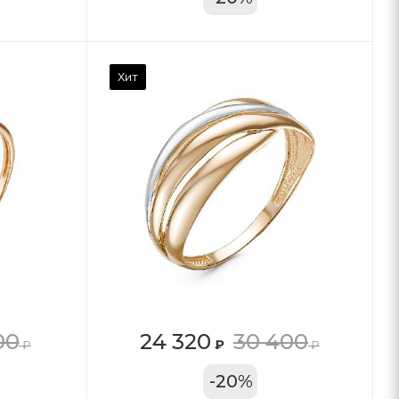
Хит
00
24 320
30 400
₽
₽
₽
11А
-
20
%