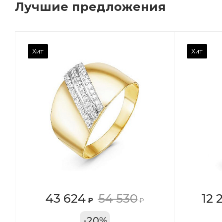
Лучшие предложения
Камень вставки
Ка
Хит
Хит
Фианит
Ф
Марка (бренд)
Ма
Дельта
Де
Вес драгметалла
Ве
0.96
0.
Цвет золота
Цв
КРАС
К
Местоположение:
Ме
43 624
54 530
12 
₽
₽
ТРЦ «Арена»
ул
-
20
%