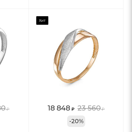
Хит
80
18 848
23 560
₽
₽
₽
11А
-
20
%