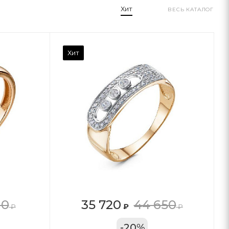
Хит
ВЕСЬ КАТАЛОГ
Хит
10
35 720
44 650
₽
₽
₽
11А
-
20
%