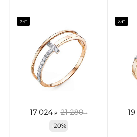
Камень вставки
Ка
Хит
Хит
Фианит
Ф
Марка (бренд)
Ма
Дельта
Де
Вес драгметалла
Ве
1.27
1.1
Цвет золота
Цв
КРАС
К
Местоположение:
Ме
17 024
21 280
19
₽
₽
ТРЦ «Московский
ТР
-
20
%
Проспект»