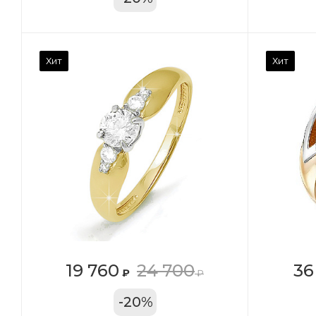
Камень вставки
Ка
Хит
Хит
Фианит
Ф
Марка (бренд)
Ма
Дельта
Де
Вес драгметалла
Ве
2.39
1.4
Цвет золота
Цв
КРАС
К
Местоположение:
Ме
19 760
24 700
36
₽
₽
ТРЦ «Московский
ТЦ
-
20
%
Проспект»