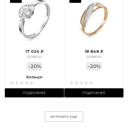
Фианит
Марка (бренд)
Дельта
Вес драгметалла
1.24
17 024 ₽
18 848 ₽
Цвет золота
21 280 ₽
23 560 ₽
КРАС
-
20
%
-
20
%
Местоположение:
Кольцо
Кольцо
ул. Пушкинская, 11А
ПОДРОБНЕЕ
ПОДРОБНЕЕ
ЗАГРУЗИТЬ ЕЩЕ