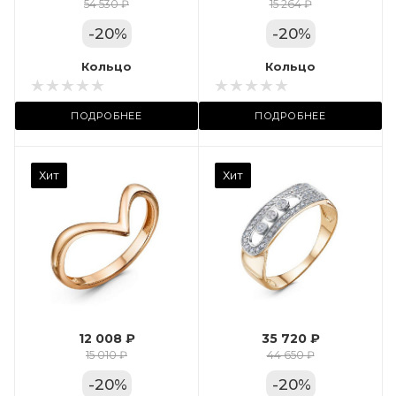
Цвет золота
54 530 ₽
15 264 ₽
КРАС
-
20
%
-
20
%
Местоположение:
Кольцо
Кольцо
ТРЦ «Арена»
ПОДРОБНЕЕ
ПОДРОБНЕЕ
Камень вставки
Хит
Хит
Фианит
Марка (бренд)
Дельта
Вес драгметалла
2.35
12 008 ₽
35 720 ₽
Цвет золота
15 010 ₽
44 650 ₽
КРАС
-
20
%
-
20
%