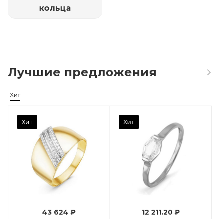
кольца
Лучшие предложения
Хит
Камень вставки
Хит
Хит
Фианит
Марка (бренд)
Дельта
Вес драгметалла
0.96
43 624 ₽
12 211.20 ₽