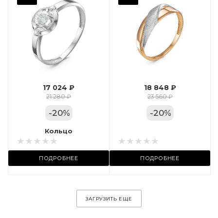
Фианит
Марка (бренд)
Дельта
Вес драгметалла
1.24
17 024 ₽
18 848 ₽
Цвет золота
21 280 ₽
23 560 ₽
КРАС
-
20
%
-
20
%
Местоположение:
Кольцо
Кольцо
ул. Пушкинская, 11А
ПОДРОБНЕЕ
ПОДРОБНЕЕ
ЗАГРУЗИТЬ ЕЩЕ