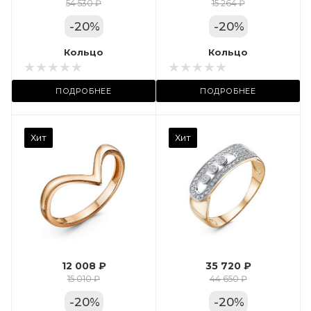
Цвет золота
54 530 ₽
15 264 ₽
КРАС
-
20
%
-
20
%
Местоположение:
Кольцо
Кольцо
ТРЦ «Арена»
ПОДРОБНЕЕ
ПОДРОБНЕЕ
Камень вставки
Хит
Хит
Фианит
Марка (бренд)
Дельта
Вес драгметалла
2.35
12 008 ₽
35 720 ₽
Цвет золота
15 010 ₽
44 650 ₽
КРАС
-
20
%
-
20
%