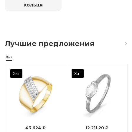
кольца
Лучшие предложения
Хит
Камень вставки
Хит
Хит
Фианит
Марка (бренд)
Дельта
Вес драгметалла
0.96
43 624 ₽
12 211.20 ₽