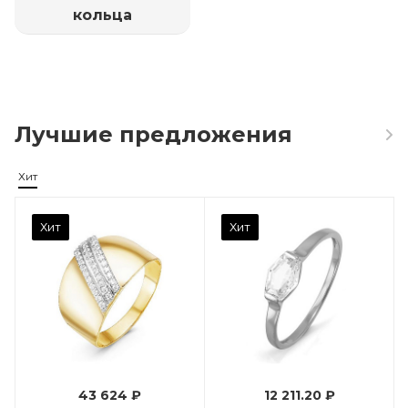
кольца
Лучшие предложения
Хит
Камень вставки
Хит
Хит
Фианит
Марка (бренд)
Дельта
Вес драгметалла
0.96
43 624 ₽
12 211.20 ₽