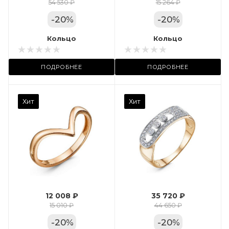
Цвет золота
54 530 ₽
15 264 ₽
КРАС
-
20
%
-
20
%
Местоположение:
Кольцо
Кольцо
ТРЦ «Арена»
ПОДРОБНЕЕ
ПОДРОБНЕЕ
Камень вставки
Хит
Хит
Фианит
Марка (бренд)
Дельта
Вес драгметалла
2.35
12 008 ₽
35 720 ₽
Цвет золота
15 010 ₽
44 650 ₽
КРАС
-
20
%
-
20
%