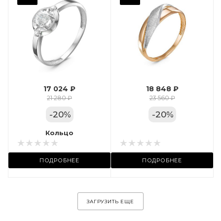
Фианит
Марка (бренд)
Дельта
Вес драгметалла
1.24
17 024 ₽
18 848 ₽
Цвет золота
21 280 ₽
23 560 ₽
КРАС
-
20
%
-
20
%
Местоположение:
Кольцо
Кольцо
ул. Пушкинская, 11А
ПОДРОБНЕЕ
ПОДРОБНЕЕ
ЗАГРУЗИТЬ ЕЩЕ