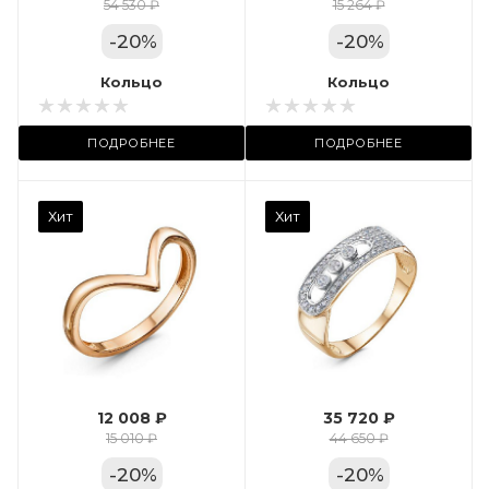
Цвет золота
54 530 ₽
15 264 ₽
КРАС
-
20
%
-
20
%
Местоположение:
Кольцо
Кольцо
ТРЦ «Арена»
ПОДРОБНЕЕ
ПОДРОБНЕЕ
Камень вставки
Хит
Хит
Фианит
Марка (бренд)
Дельта
Вес драгметалла
2.35
12 008 ₽
35 720 ₽
Цвет золота
15 010 ₽
44 650 ₽
КРАС
-
20
%
-
20
%