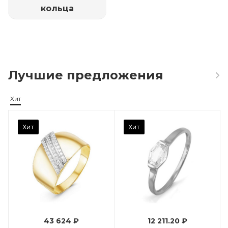
кольца
Лучшие предложения
Хит
Камень вставки
Хит
Хит
Фианит
Марка (бренд)
Дельта
Вес драгметалла
0.96
43 624 ₽
12 211.20 ₽