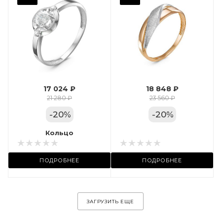
Фианит
Марка (бренд)
Дельта
Вес драгметалла
1.24
17 024 ₽
18 848 ₽
Цвет золота
21 280 ₽
23 560 ₽
КРАС
-
20
%
-
20
%
Местоположение:
Кольцо
Кольцо
ул. Пушкинская, 11А
ПОДРОБНЕЕ
ПОДРОБНЕЕ
ЗАГРУЗИТЬ ЕЩЕ