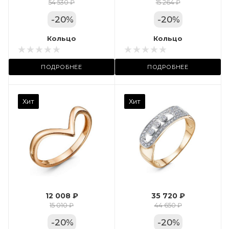
Цвет золота
54 530 ₽
15 264 ₽
КРАС
-
20
%
-
20
%
Местоположение:
Кольцо
Кольцо
ТРЦ «Арена»
ПОДРОБНЕЕ
ПОДРОБНЕЕ
Камень вставки
Хит
Хит
Фианит
Марка (бренд)
Дельта
Вес драгметалла
2.35
12 008 ₽
35 720 ₽
Цвет золота
15 010 ₽
44 650 ₽
КРАС
-
20
%
-
20
%