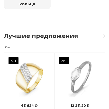
кольца
Лучшие предложения
Хит
Камень вставки
Хит
Хит
Фианит
Марка (бренд)
Дельта
Вес драгметалла
0.96
43 624 ₽
12 211.20 ₽