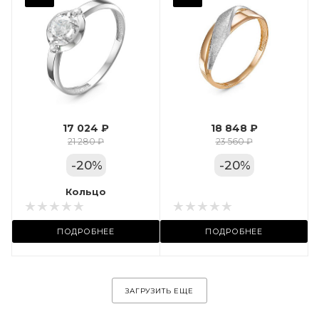
Фианит
Марка (бренд)
Дельта
Вес драгметалла
1.24
17 024 ₽
18 848 ₽
Цвет золота
21 280 ₽
23 560 ₽
КРАС
-
20
%
-
20
%
Местоположение:
Кольцо
Кольцо
ул. Пушкинская, 11А
ПОДРОБНЕЕ
ПОДРОБНЕЕ
ЗАГРУЗИТЬ ЕЩЕ