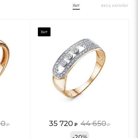
Хит
ВЕСЬ КАТАЛОГ
Хит
10
35 720
44 650
₽
₽
₽
11А
-
20
%