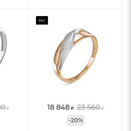
Хит
80
18 848
23 560
₽
₽
₽
11А
-
20
%