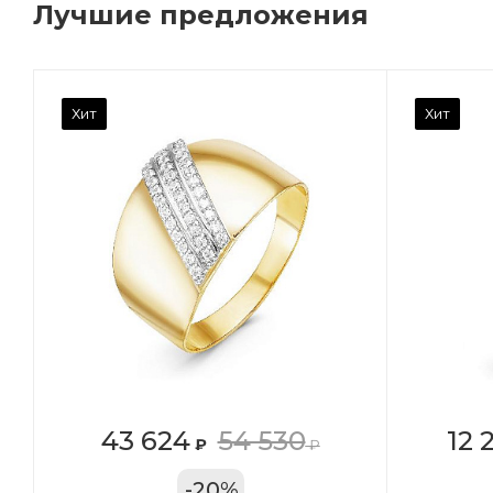
Лучшие предложения
Камень вставки
Ка
Хит
Хит
Фианит
Ф
Марка (бренд)
Ма
Дельта
Де
Вес драгметалла
Ве
0.96
0.
Цвет золота
Цв
КРАС
К
Местоположение:
Ме
43 624
54 530
12 
₽
₽
ТРЦ «Арена»
ул
-
20
%