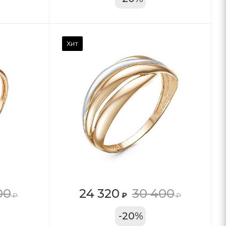
Хит
00
24 320
30 400
₽
₽
₽
11А
-
20
%