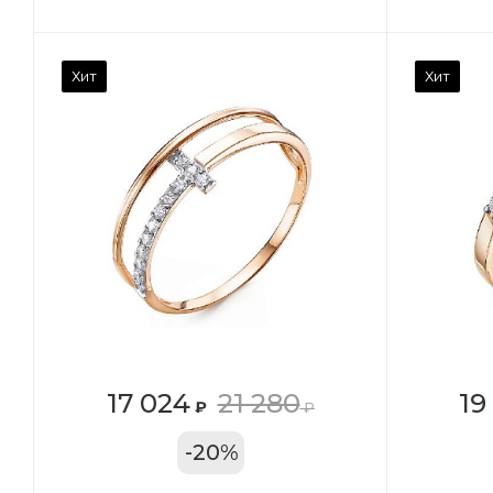
Камень вставки
Ка
Хит
Хит
Фианит
Ф
Марка (бренд)
Ма
Дельта
Де
Вес драгметалла
Ве
1.27
1.1
Цвет золота
Цв
КРАС
К
Местоположение:
Ме
17 024
21 280
19
₽
₽
ТРЦ «Московский
ТР
-
20
%
Проспект»