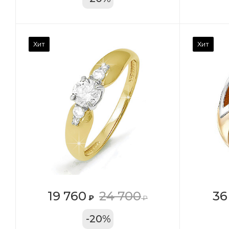
Камень вставки
Ка
Хит
Хит
Фианит
Ф
Марка (бренд)
Ма
Дельта
Де
Вес драгметалла
Ве
2.39
1.4
Цвет золота
Цв
КРАС
К
Местоположение:
Ме
19 760
24 700
36
₽
₽
ТРЦ «Московский
ТЦ
-
20
%
Проспект»