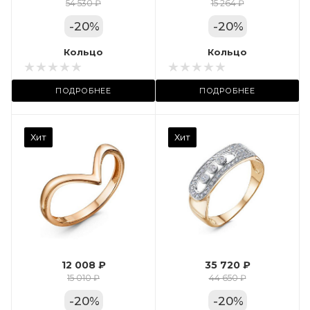
Цвет золота
54 530 ₽
15 264 ₽
КРАС
-
20
%
-
20
%
Местоположение:
Кольцо
Кольцо
ТРЦ «Арена»
ПОДРОБНЕЕ
ПОДРОБНЕЕ
Камень вставки
Хит
Хит
Фианит
Марка (бренд)
Дельта
Вес драгметалла
2.35
12 008 ₽
35 720 ₽
Цвет золота
15 010 ₽
44 650 ₽
КРАС
-
20
%
-
20
%