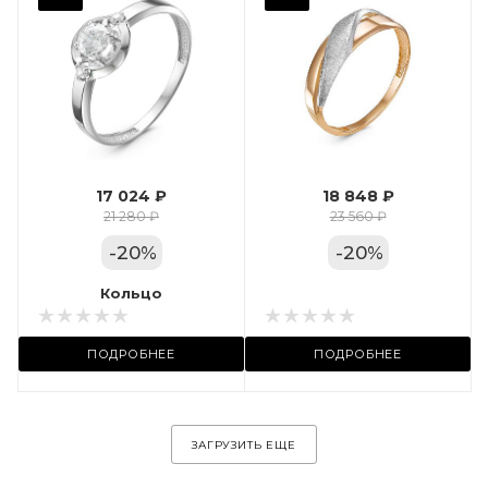
Фианит
Марка (бренд)
Дельта
Вес драгметалла
1.24
17 024 ₽
18 848 ₽
Цвет золота
21 280 ₽
23 560 ₽
КРАС
-
20
%
-
20
%
Местоположение:
Кольцо
Кольцо
ул. Пушкинская, 11А
ПОДРОБНЕЕ
ПОДРОБНЕЕ
ЗАГРУЗИТЬ ЕЩЕ