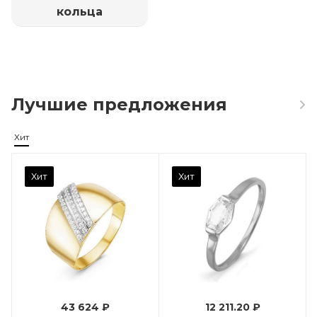
кольца
Лучшие предложения
Хит
Камень вставки
Хит
Хит
Фианит
Марка (бренд)
Дельта
Вес драгметалла
0.96
43 624 ₽
12 211.20 ₽