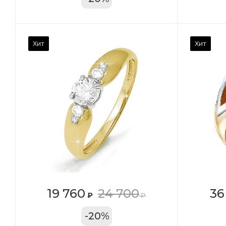
Камень вставки
Ка
Хит
Хит
Фианит
Ф
Марка (бренд)
Ма
Дельта
Де
Вес драгметалла
Ве
2.39
1.4
Цвет золота
Цв
КРАС
К
Местоположение:
Ме
19 760
24 700
36
₽
₽
ТРЦ «Московский
ТЦ
-
20
%
Проспект»