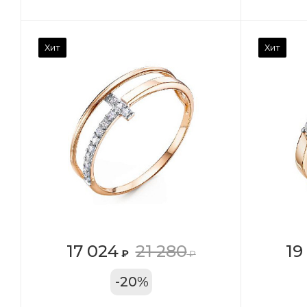
Камень вставки
Ка
Хит
Хит
Фианит
Ф
Марка (бренд)
Ма
Дельта
Де
Вес драгметалла
Ве
1.27
1.1
Цвет золота
Цв
КРАС
К
Местоположение:
Ме
17 024
21 280
19
₽
₽
ТРЦ «Московский
ТР
-
20
%
Проспект»