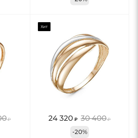
Хит
00
24 320
30 400
₽
₽
₽
11А
-
20
%