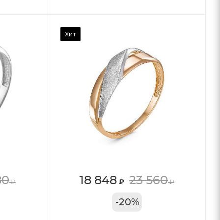
Хит
80
18 848
23 560
₽
₽
₽
11А
-
20
%