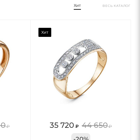
Хит
ВЕСЬ КАТАЛОГ
Хит
10
35 720
44 650
₽
₽
₽
11А
-
20
%