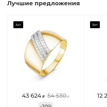
Лучшие предложения
Камень вставки
Ка
Хит
Хит
Фианит
Ф
Марка (бренд)
Ма
Дельта
Де
Вес драгметалла
Ве
0.96
0.
Цвет золота
Цв
КРАС
К
Местоположение:
Ме
43 624
54 530
12 
₽
₽
ТРЦ «Арена»
ул
-
20
%