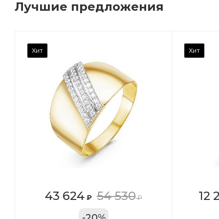
Лучшие предложения
Камень вставки
Ка
Хит
Хит
Фианит
Ф
Марка (бренд)
Ма
Дельта
Де
Вес драгметалла
Ве
0.96
0.
Цвет золота
Цв
КРАС
К
Местоположение:
Ме
43 624
54 530
12 
₽
₽
ТРЦ «Арена»
ул
-
20
%