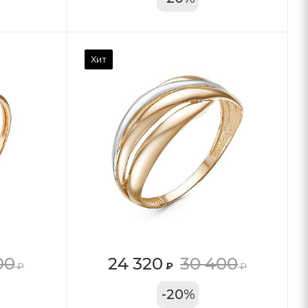
Хит
00
24 320
30 400
₽
₽
₽
11А
-
20
%