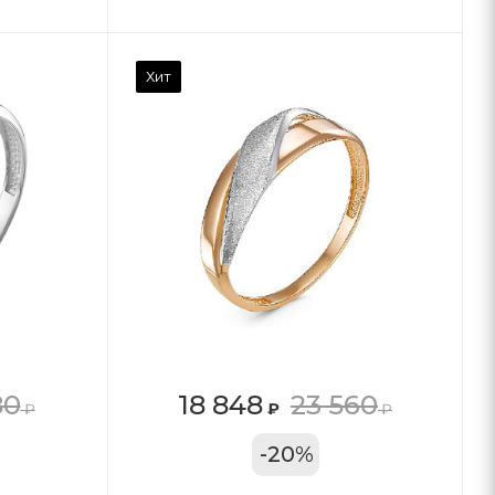
Хит
80
18 848
23 560
₽
₽
₽
11А
-
20
%