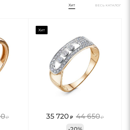
Хит
ВЕСЬ КАТАЛОГ
Хит
10
35 720
44 650
₽
₽
₽
11А
-
20
%