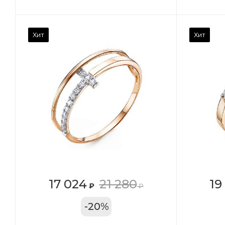
Камень вставки
Ка
Хит
Хит
Фианит
Ф
Марка (бренд)
Ма
Дельта
Де
Вес драгметалла
Ве
1.27
1.1
Цвет золота
Цв
КРАС
К
Местоположение:
Ме
17 024
21 280
19
₽
₽
ТРЦ «Московский
ТР
-
20
%
Проспект»