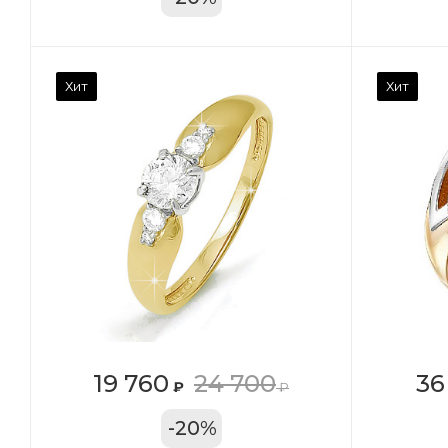
Камень вставки
Ка
Хит
Хит
Фианит
Ф
Марка (бренд)
Ма
Дельта
Де
Вес драгметалла
Ве
2.39
1.4
Цвет золота
Цв
КРАС
К
Местоположение:
Ме
19 760
24 700
36
₽
₽
ТРЦ «Московский
ТЦ
-
20
%
Проспект»