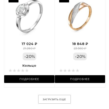
Фианит
Марка (бренд)
Дельта
Вес драгметалла
1.24
17 024 ₽
18 848 ₽
Цвет золота
21 280 ₽
23 560 ₽
КРАС
-
20
%
-
20
%
Местоположение:
Кольцо
Кольцо
ул. Пушкинская, 11А
ПОДРОБНЕЕ
ПОДРОБНЕЕ
ЗАГРУЗИТЬ ЕЩЕ