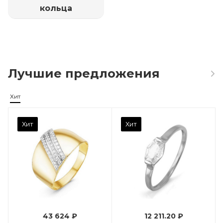
кольца
Лучшие предложения
Хит
Камень вставки
Хит
Хит
Фианит
Марка (бренд)
Дельта
Вес драгметалла
0.96
43 624 ₽
12 211.20 ₽