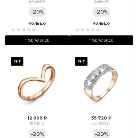
Цвет золота
54 530 ₽
15 264 ₽
КРАС
-
20
%
-
20
%
Местоположение:
Кольцо
Кольцо
ТРЦ «Арена»
ПОДРОБНЕЕ
ПОДРОБНЕЕ
Камень вставки
Хит
Хит
Фианит
Марка (бренд)
Дельта
Вес драгметалла
2.35
12 008 ₽
35 720 ₽
Цвет золота
15 010 ₽
44 650 ₽
КРАС
-
20
%
-
20
%