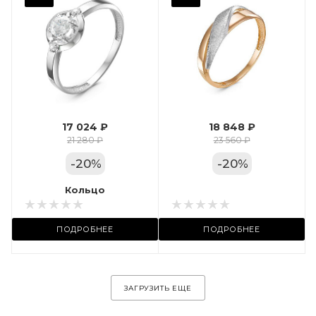
Фианит
Марка (бренд)
Дельта
Вес драгметалла
1.24
17 024 ₽
18 848 ₽
Цвет золота
21 280 ₽
23 560 ₽
КРАС
-
20
%
-
20
%
Местоположение:
Кольцо
Кольцо
ул. Пушкинская, 11А
ПОДРОБНЕЕ
ПОДРОБНЕЕ
ЗАГРУЗИТЬ ЕЩЕ