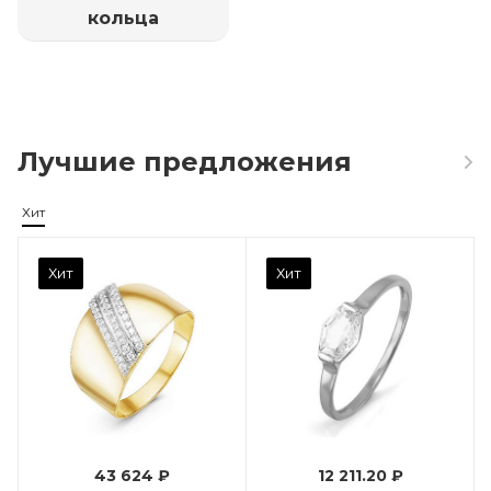
кольца
Лучшие предложения
Хит
Камень вставки
Хит
Хит
Фианит
Марка (бренд)
Дельта
Вес драгметалла
0.96
43 624 ₽
12 211.20 ₽