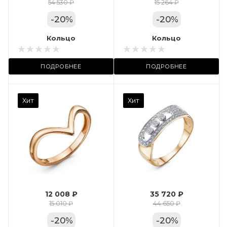
Цвет золота
54 530 ₽
15 264 ₽
КРАС
-
20
%
-
20
%
Местоположение:
Кольцо
Кольцо
ТРЦ «Арена»
ПОДРОБНЕЕ
ПОДРОБНЕЕ
Камень вставки
Хит
Хит
Фианит
Марка (бренд)
Дельта
Вес драгметалла
2.35
12 008 ₽
35 720 ₽
Цвет золота
15 010 ₽
44 650 ₽
КРАС
-
20
%
-
20
%