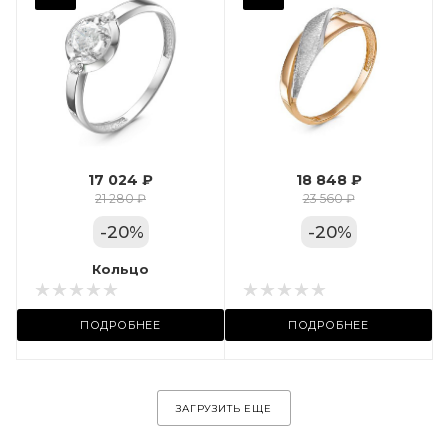
Фианит
Марка (бренд)
Дельта
Вес драгметалла
1.24
17 024 ₽
18 848 ₽
Цвет золота
21 280 ₽
23 560 ₽
КРАС
-
20
%
-
20
%
Местоположение:
Кольцо
Кольцо
ул. Пушкинская, 11А
ПОДРОБНЕЕ
ПОДРОБНЕЕ
ЗАГРУЗИТЬ ЕЩЕ