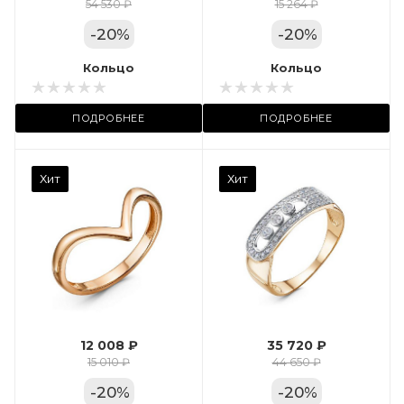
Цвет золота
54 530 ₽
15 264 ₽
КРАС
-
20
%
-
20
%
Местоположение:
Кольцо
Кольцо
ТРЦ «Арена»
ПОДРОБНЕЕ
ПОДРОБНЕЕ
Камень вставки
Хит
Хит
Фианит
Марка (бренд)
Дельта
Вес драгметалла
2.35
12 008 ₽
35 720 ₽
Цвет золота
15 010 ₽
44 650 ₽
КРАС
-
20
%
-
20
%