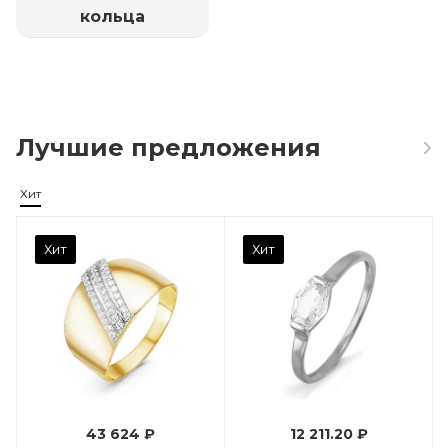
кольца
Лучшие предложения
Хит
Камень вставки
Хит
Хит
Фианит
Марка (бренд)
Дельта
Вес драгметалла
0.96
43 624 ₽
12 211.20 ₽