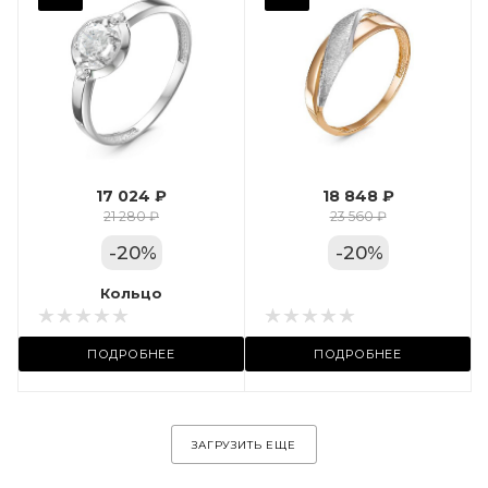
Фианит
Марка (бренд)
Дельта
Вес драгметалла
1.24
17 024 ₽
18 848 ₽
Цвет золота
21 280 ₽
23 560 ₽
КРАС
-
20
%
-
20
%
Местоположение:
Кольцо
Кольцо
ул. Пушкинская, 11А
ПОДРОБНЕЕ
ПОДРОБНЕЕ
ЗАГРУЗИТЬ ЕЩЕ