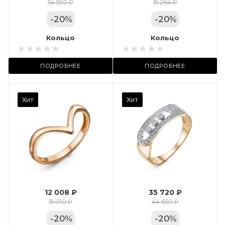
Цвет золота
54 530 ₽
15 264 ₽
КРАС
-
20
%
-
20
%
Местоположение:
Кольцо
Кольцо
ТРЦ «Арена»
ПОДРОБНЕЕ
ПОДРОБНЕЕ
Камень вставки
Хит
Хит
Фианит
Марка (бренд)
Дельта
Вес драгметалла
2.35
12 008 ₽
35 720 ₽
Цвет золота
15 010 ₽
44 650 ₽
КРАС
-
20
%
-
20
%