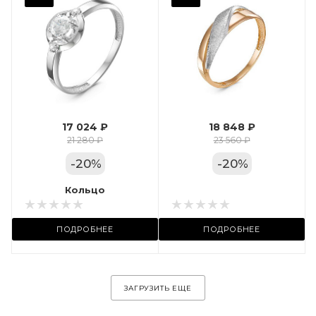
Фианит
Марка (бренд)
Дельта
Вес драгметалла
1.24
17 024 ₽
18 848 ₽
Цвет золота
21 280 ₽
23 560 ₽
КРАС
-
20
%
-
20
%
Местоположение:
Кольцо
Кольцо
ул. Пушкинская, 11А
ПОДРОБНЕЕ
ПОДРОБНЕЕ
ЗАГРУЗИТЬ ЕЩЕ