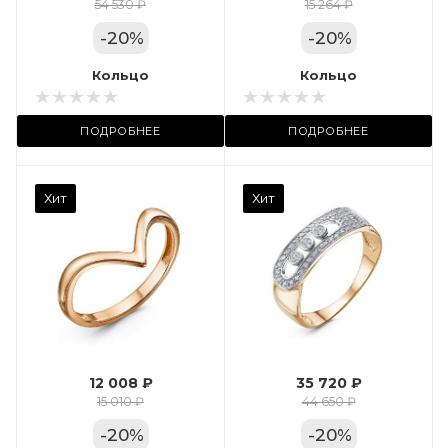
Цвет золота
54 530 ₽
15 264 ₽
КРАС
-
20
%
-
20
%
Местоположение:
Кольцо
Кольцо
ТРЦ «Арена»
ПОДРОБНЕЕ
ПОДРОБНЕЕ
Камень вставки
Хит
Хит
Фианит
Марка (бренд)
Дельта
Вес драгметалла
2.35
12 008 ₽
35 720 ₽
Цвет золота
15 010 ₽
44 650 ₽
КРАС
-
20
%
-
20
%