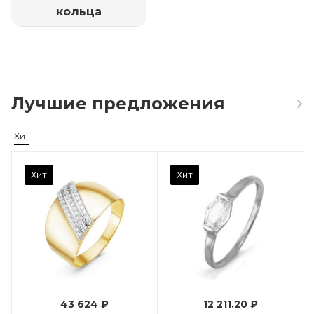
кольца
Лучшие предложения
Хит
Камень вставки
Хит
Хит
Фианит
Марка (бренд)
Дельта
Вес драгметалла
0.96
43 624 ₽
12 211.20 ₽