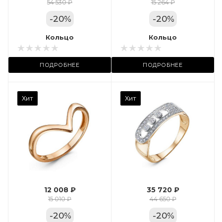
Цвет золота
54 530 ₽
15 264 ₽
КРАС
-
20
%
-
20
%
Местоположение:
Кольцо
Кольцо
ТРЦ «Арена»
ПОДРОБНЕЕ
ПОДРОБНЕЕ
Камень вставки
Хит
Хит
Фианит
Марка (бренд)
Дельта
Вес драгметалла
2.35
12 008 ₽
35 720 ₽
Цвет золота
15 010 ₽
44 650 ₽
КРАС
-
20
%
-
20
%