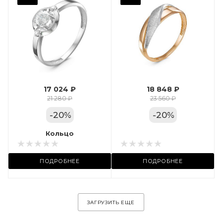
Фианит
Марка (бренд)
Дельта
Вес драгметалла
1.24
17 024 ₽
18 848 ₽
Цвет золота
21 280 ₽
23 560 ₽
КРАС
-
20
%
-
20
%
Местоположение:
Кольцо
Кольцо
ул. Пушкинская, 11А
ПОДРОБНЕЕ
ПОДРОБНЕЕ
ЗАГРУЗИТЬ ЕЩЕ