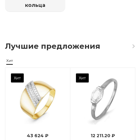
кольца
Лучшие предложения
Хит
Камень вставки
Хит
Хит
Фианит
Марка (бренд)
Дельта
Вес драгметалла
0.96
43 624 ₽
12 211.20 ₽