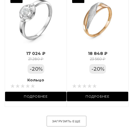
Фианит
Марка (бренд)
Дельта
Вес драгметалла
1.24
17 024 ₽
18 848 ₽
Цвет золота
21 280 ₽
23 560 ₽
КРАС
-
20
%
-
20
%
Местоположение:
Кольцо
Кольцо
ул. Пушкинская, 11А
ПОДРОБНЕЕ
ПОДРОБНЕЕ
ЗАГРУЗИТЬ ЕЩЕ