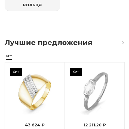
кольца
Лучшие предложения
Хит
Камень вставки
Хит
Хит
Фианит
Марка (бренд)
Дельта
Вес драгметалла
0.96
43 624 ₽
12 211.20 ₽