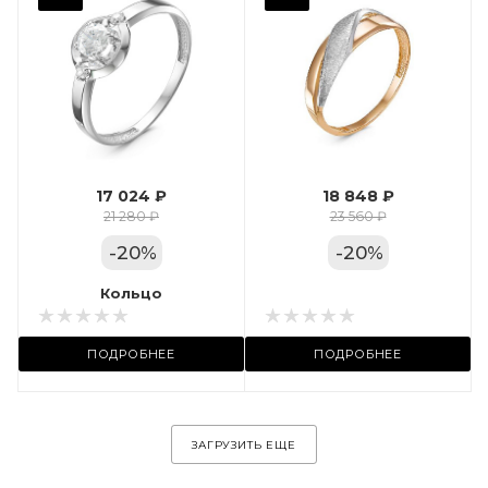
Фианит
Марка (бренд)
Дельта
Вес драгметалла
1.24
17 024 ₽
18 848 ₽
Цвет золота
21 280 ₽
23 560 ₽
КРАС
-
20
%
-
20
%
Местоположение:
Кольцо
Кольцо
ул. Пушкинская, 11А
ПОДРОБНЕЕ
ПОДРОБНЕЕ
ЗАГРУЗИТЬ ЕЩЕ