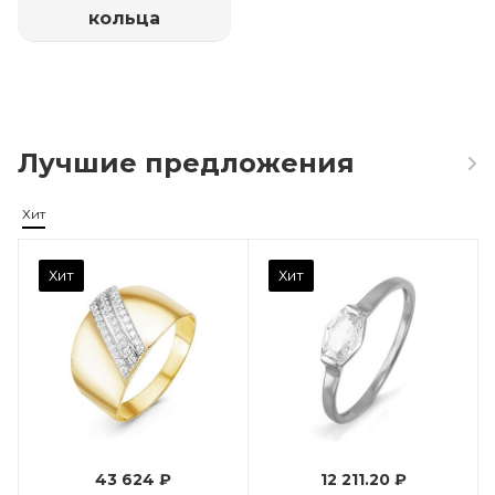
кольца
Лучшие предложения
Хит
Камень вставки
Хит
Хит
Фианит
Марка (бренд)
Дельта
Вес драгметалла
0.96
43 624 ₽
12 211.20 ₽