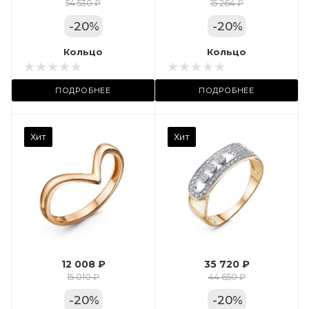
Цвет золота
54 530 ₽
15 264 ₽
КРАС
-
20
%
-
20
%
Местоположение:
Кольцо
Кольцо
ТРЦ «Арена»
ПОДРОБНЕЕ
ПОДРОБНЕЕ
Камень вставки
Хит
Хит
Фианит
Марка (бренд)
Дельта
Вес драгметалла
2.35
12 008 ₽
35 720 ₽
Цвет золота
15 010 ₽
44 650 ₽
КРАС
-
20
%
-
20
%