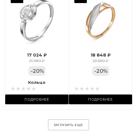
Фианит
Марка (бренд)
Дельта
Вес драгметалла
1.24
17 024 ₽
18 848 ₽
Цвет золота
21 280 ₽
23 560 ₽
КРАС
-
20
%
-
20
%
Местоположение:
Кольцо
Кольцо
ул. Пушкинская, 11А
ПОДРОБНЕЕ
ПОДРОБНЕЕ
ЗАГРУЗИТЬ ЕЩЕ