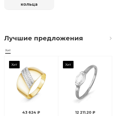
кольца
Лучшие предложения
Хит
Камень вставки
Хит
Хит
Фианит
Марка (бренд)
Дельта
Вес драгметалла
0.96
43 624 ₽
12 211.20 ₽