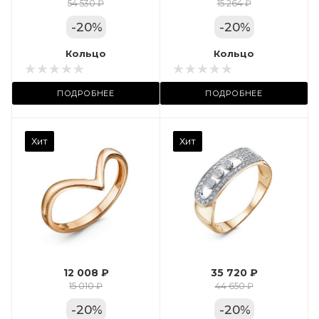
Цвет золота
54 530 ₽
15 264 ₽
КРАС
-
20
%
-
20
%
Местоположение:
Кольцо
Кольцо
ТРЦ «Арена»
ПОДРОБНЕЕ
ПОДРОБНЕЕ
Камень вставки
Хит
Хит
Фианит
Марка (бренд)
Дельта
Вес драгметалла
2.35
12 008 ₽
35 720 ₽
Цвет золота
15 010 ₽
44 650 ₽
КРАС
-
20
%
-
20
%