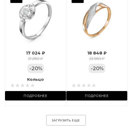
Фианит
Марка (бренд)
Дельта
Вес драгметалла
1.24
17 024 ₽
18 848 ₽
Цвет золота
21 280 ₽
23 560 ₽
КРАС
-
20
%
-
20
%
Местоположение:
Кольцо
Кольцо
ул. Пушкинская, 11А
ПОДРОБНЕЕ
ПОДРОБНЕЕ
ЗАГРУЗИТЬ ЕЩЕ