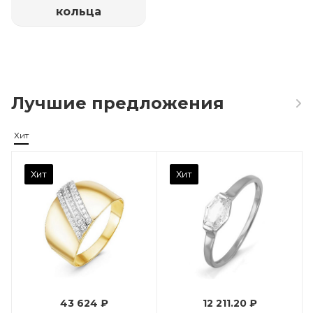
кольца
Лучшие предложения
Хит
Камень вставки
Хит
Хит
Фианит
Марка (бренд)
Дельта
Вес драгметалла
0.96
43 624 ₽
12 211.20 ₽