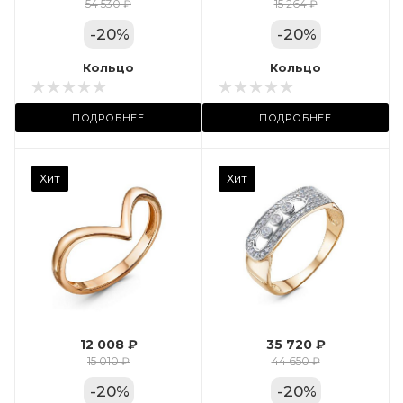
Цвет золота
54 530 ₽
15 264 ₽
КРАС
-
20
%
-
20
%
Местоположение:
Кольцо
Кольцо
ТРЦ «Арена»
ПОДРОБНЕЕ
ПОДРОБНЕЕ
Камень вставки
Хит
Хит
Фианит
Марка (бренд)
Дельта
Вес драгметалла
2.35
12 008 ₽
35 720 ₽
Цвет золота
15 010 ₽
44 650 ₽
КРАС
-
20
%
-
20
%