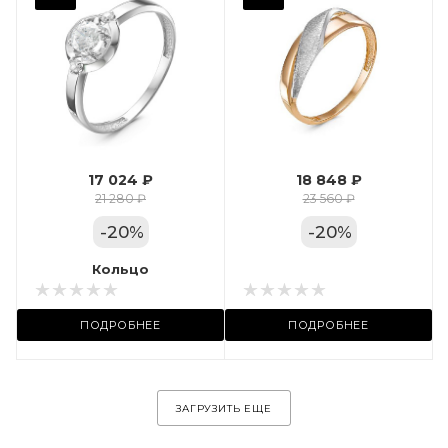
Фианит
Марка (бренд)
Дельта
Вес драгметалла
1.24
17 024 ₽
18 848 ₽
Цвет золота
21 280 ₽
23 560 ₽
КРАС
-
20
%
-
20
%
Местоположение:
Кольцо
Кольцо
ул. Пушкинская, 11А
ПОДРОБНЕЕ
ПОДРОБНЕЕ
ЗАГРУЗИТЬ ЕЩЕ