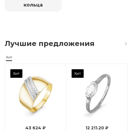
кольца
Лучшие предложения
Хит
Камень вставки
Хит
Хит
Фианит
Марка (бренд)
Дельта
Вес драгметалла
0.96
43 624 ₽
12 211.20 ₽