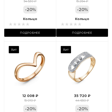
Цвет золота
54 530 ₽
15 264 ₽
КРАС
-
20
%
-
20
%
Местоположение:
Кольцо
Кольцо
ТРЦ «Арена»
ПОДРОБНЕЕ
ПОДРОБНЕЕ
Камень вставки
Хит
Хит
Фианит
Марка (бренд)
Дельта
Вес драгметалла
2.35
12 008 ₽
35 720 ₽
Цвет золота
15 010 ₽
44 650 ₽
КРАС
-
20
%
-
20
%