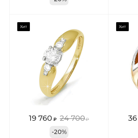
Камень вставки
Ка
Хит
Хит
Фианит
Ф
Марка (бренд)
Ма
Дельта
Де
Вес драгметалла
Ве
2.39
1.4
Цвет золота
Цв
КРАС
К
Местоположение:
Ме
19 760
24 700
36
₽
₽
ТРЦ «Московский
ТЦ
-
20
%
Проспект»