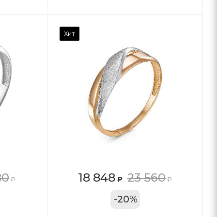
Хит
80
18 848
23 560
₽
₽
₽
11А
-
20
%