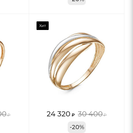
Хит
00
24 320
30 400
₽
₽
₽
11А
-
20
%