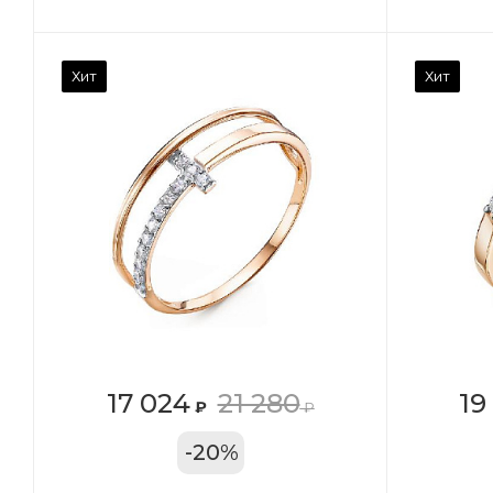
Камень вставки
Ка
Хит
Хит
Фианит
Ф
Марка (бренд)
Ма
Дельта
Де
Вес драгметалла
Ве
1.27
1.1
Цвет золота
Цв
КРАС
К
Местоположение:
Ме
17 024
21 280
19
₽
₽
ТРЦ «Московский
ТР
-
20
%
Проспект»