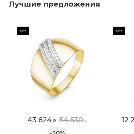
Лучшие предложения
Камень вставки
Ка
Хит
Хит
Фианит
Ф
Марка (бренд)
Ма
Дельта
Де
Вес драгметалла
Ве
0.96
0.
Цвет золота
Цв
КРАС
К
Местоположение:
Ме
43 624
54 530
12 
₽
₽
ТРЦ «Арена»
ул
-
20
%