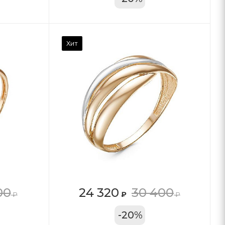
Хит
00
24 320
30 400
₽
₽
₽
11А
-
20
%