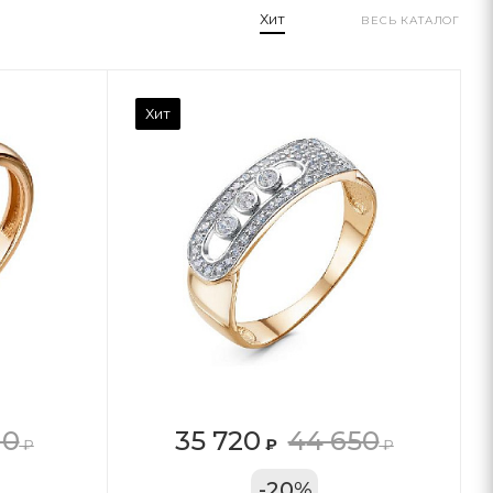
Хит
ВЕСЬ КАТАЛОГ
Хит
10
35 720
44 650
₽
₽
₽
11А
-
20
%