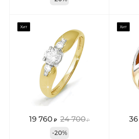
Камень вставки
Ка
Хит
Хит
Фианит
Ф
Марка (бренд)
Ма
Дельта
Де
Вес драгметалла
Ве
2.39
1.4
Цвет золота
Цв
КРАС
К
Местоположение:
Ме
19 760
24 700
36
₽
₽
ТРЦ «Московский
ТЦ
-
20
%
Проспект»