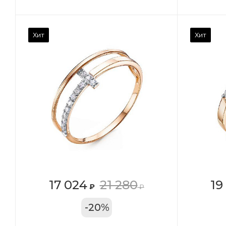
Камень вставки
Ка
Хит
Хит
Фианит
Ф
Марка (бренд)
Ма
Дельта
Де
Вес драгметалла
Ве
1.27
1.1
Цвет золота
Цв
КРАС
К
Местоположение:
Ме
17 024
21 280
19
₽
₽
ТРЦ «Московский
ТР
-
20
%
Проспект»