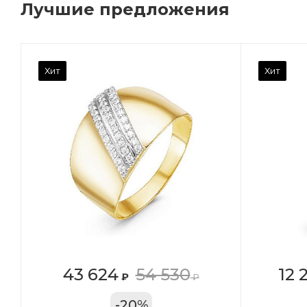
Лучшие предложения
Камень вставки
Ка
Хит
Хит
Фианит
Ф
Марка (бренд)
Ма
Дельта
Де
Вес драгметалла
Ве
0.96
0.
Цвет золота
Цв
КРАС
К
Местоположение:
Ме
43 624
54 530
12 
₽
₽
ТРЦ «Арена»
ул
-
20
%