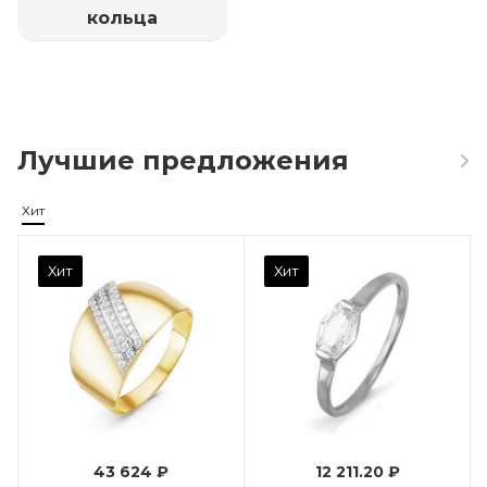
кольца
Лучшие предложения
Хит
Камень вставки
Хит
Хит
Фианит
Марка (бренд)
Дельта
Вес драгметалла
0.96
43 624 ₽
12 211.20 ₽