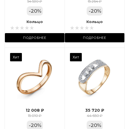
Цвет золота
54 530 ₽
15 264 ₽
КРАС
-
20
%
-
20
%
Местоположение:
Кольцо
Кольцо
ТРЦ «Арена»
ПОДРОБНЕЕ
ПОДРОБНЕЕ
Камень вставки
Хит
Хит
Фианит
Марка (бренд)
Дельта
Вес драгметалла
2.35
12 008 ₽
35 720 ₽
Цвет золота
15 010 ₽
44 650 ₽
КРАС
-
20
%
-
20
%