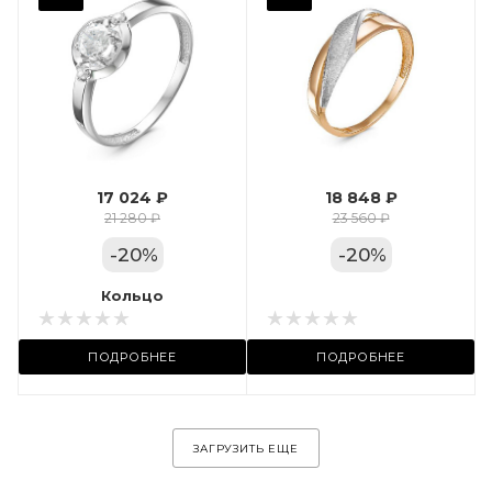
Фианит
Марка (бренд)
Дельта
Вес драгметалла
1.24
17 024 ₽
18 848 ₽
Цвет золота
21 280 ₽
23 560 ₽
КРАС
-
20
%
-
20
%
Местоположение:
Кольцо
Кольцо
ул. Пушкинская, 11А
ПОДРОБНЕЕ
ПОДРОБНЕЕ
ЗАГРУЗИТЬ ЕЩЕ