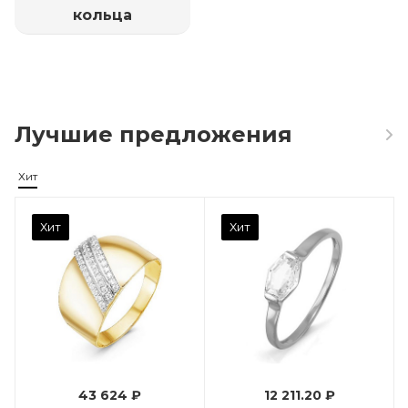
кольца
Лучшие предложения
Хит
Камень вставки
Хит
Хит
Фианит
Марка (бренд)
Дельта
Вес драгметалла
0.96
43 624 ₽
12 211.20 ₽