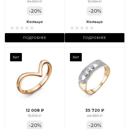
Цвет золота
54 530 ₽
15 264 ₽
КРАС
-
20
%
-
20
%
Местоположение:
Кольцо
Кольцо
ТРЦ «Арена»
ПОДРОБНЕЕ
ПОДРОБНЕЕ
Камень вставки
Хит
Хит
Фианит
Марка (бренд)
Дельта
Вес драгметалла
2.35
12 008 ₽
35 720 ₽
Цвет золота
15 010 ₽
44 650 ₽
КРАС
-
20
%
-
20
%