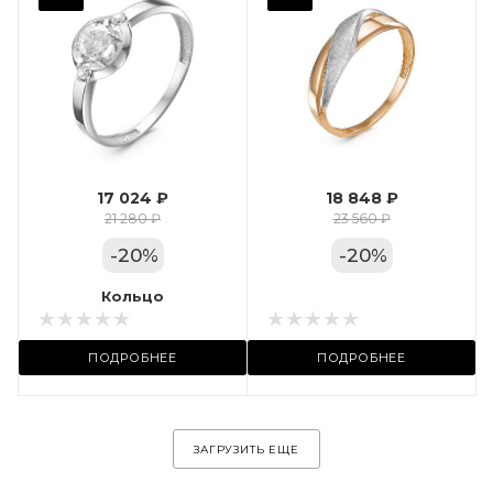
Фианит
Марка (бренд)
Дельта
Вес драгметалла
1.24
17 024 ₽
18 848 ₽
Цвет золота
21 280 ₽
23 560 ₽
КРАС
-
20
%
-
20
%
Местоположение:
Кольцо
Кольцо
ул. Пушкинская, 11А
ПОДРОБНЕЕ
ПОДРОБНЕЕ
ЗАГРУЗИТЬ ЕЩЕ