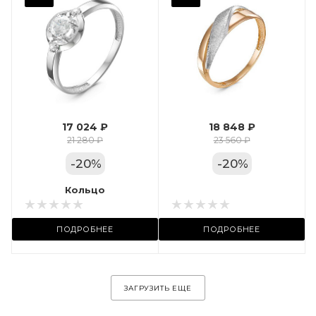
Фианит
Марка (бренд)
Дельта
Вес драгметалла
1.24
17 024 ₽
18 848 ₽
Цвет золота
21 280 ₽
23 560 ₽
КРАС
-
20
%
-
20
%
Местоположение:
Кольцо
Кольцо
ул. Пушкинская, 11А
ПОДРОБНЕЕ
ПОДРОБНЕЕ
ЗАГРУЗИТЬ ЕЩЕ