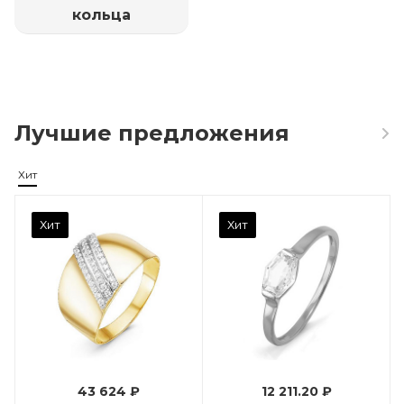
кольца
Лучшие предложения
Хит
Камень вставки
Хит
Хит
Фианит
Марка (бренд)
Дельта
Вес драгметалла
0.96
43 624 ₽
12 211.20 ₽