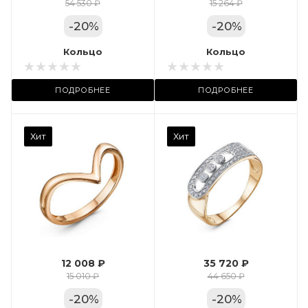
Цвет золота
54 530 ₽
15 264 ₽
КРАС
-
20
%
-
20
%
Местоположение:
Кольцо
Кольцо
ТРЦ «Арена»
ПОДРОБНЕЕ
ПОДРОБНЕЕ
Камень вставки
Хит
Хит
Фианит
Марка (бренд)
Дельта
Вес драгметалла
2.35
12 008 ₽
35 720 ₽
Цвет золота
15 010 ₽
44 650 ₽
КРАС
-
20
%
-
20
%