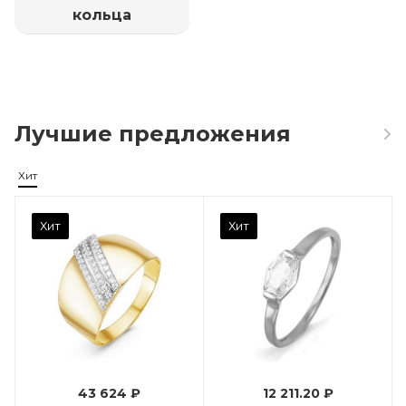
кольца
Лучшие предложения
Хит
Камень вставки
Хит
Хит
Фианит
Марка (бренд)
Дельта
Вес драгметалла
0.96
43 624 ₽
12 211.20 ₽