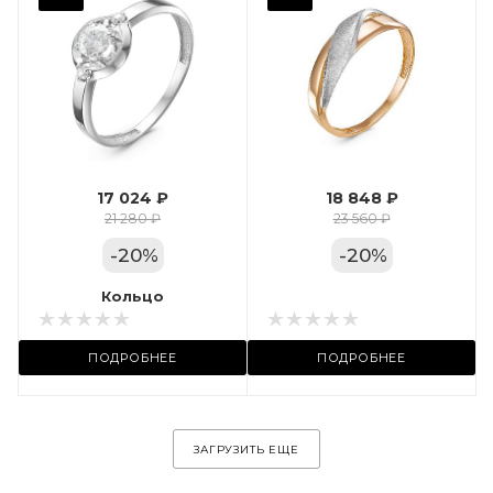
Фианит
Марка (бренд)
Дельта
Вес драгметалла
1.24
17 024 ₽
18 848 ₽
Цвет золота
21 280 ₽
23 560 ₽
КРАС
-
20
%
-
20
%
Местоположение:
Кольцо
Кольцо
ул. Пушкинская, 11А
ПОДРОБНЕЕ
ПОДРОБНЕЕ
ЗАГРУЗИТЬ ЕЩЕ