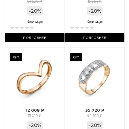
Цвет золота
54 530 ₽
15 264 ₽
КРАС
-
20
%
-
20
%
Местоположение:
Кольцо
Кольцо
ТРЦ «Арена»
ПОДРОБНЕЕ
ПОДРОБНЕЕ
Камень вставки
Хит
Хит
Фианит
Марка (бренд)
Дельта
Вес драгметалла
2.35
12 008 ₽
35 720 ₽
Цвет золота
15 010 ₽
44 650 ₽
КРАС
-
20
%
-
20
%