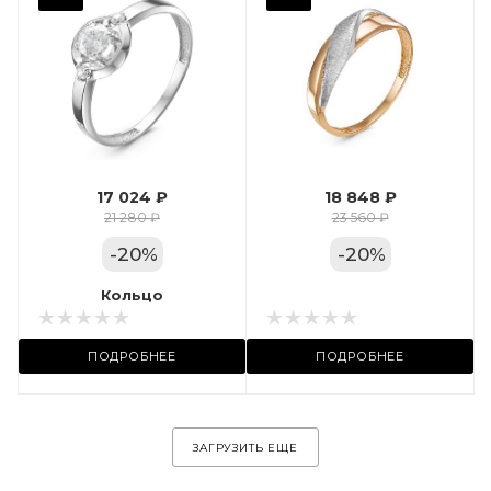
Фианит
Марка (бренд)
Дельта
Вес драгметалла
1.24
17 024 ₽
18 848 ₽
Цвет золота
21 280 ₽
23 560 ₽
КРАС
-
20
%
-
20
%
Местоположение:
Кольцо
Кольцо
ул. Пушкинская, 11А
ПОДРОБНЕЕ
ПОДРОБНЕЕ
ЗАГРУЗИТЬ ЕЩЕ