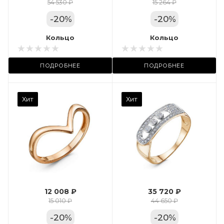
Цвет золота
54 530 ₽
15 264 ₽
КРАС
-
20
%
-
20
%
Местоположение:
Кольцо
Кольцо
ТРЦ «Арена»
ПОДРОБНЕЕ
ПОДРОБНЕЕ
Камень вставки
Хит
Хит
Фианит
Марка (бренд)
Дельта
Вес драгметалла
2.35
12 008 ₽
35 720 ₽
Цвет золота
15 010 ₽
44 650 ₽
КРАС
-
20
%
-
20
%