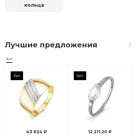
кольца
Лучшие предложения
Хит
Камень вставки
Хит
Хит
Фианит
Марка (бренд)
Дельта
Вес драгметалла
0.96
43 624 ₽
12 211.20 ₽